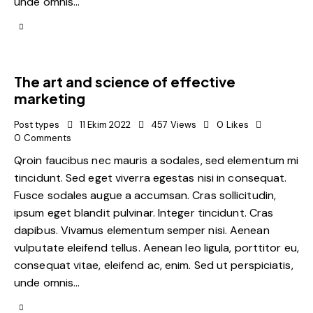
unde omnis…
The art and science of effective
marketing
Post types
11 Ekim 2022
457
Views
0
Likes
0
Comments
Qroin faucibus nec mauris a sodales, sed elementum mi
tincidunt. Sed eget viverra egestas nisi in consequat.
Fusce sodales augue a accumsan. Cras sollicitudin,
ipsum eget blandit pulvinar. Integer tincidunt. Cras
dapibus. Vivamus elementum semper nisi. Aenean
vulputate eleifend tellus. Aenean leo ligula, porttitor eu,
consequat vitae, eleifend ac, enim. Sed ut perspiciatis,
unde omnis…