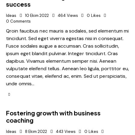
success
Ideas
10 Ekim 2022
464
Views
0
Likes
0
Comments
Qroin faucibus nec mauris a sodales, sed elementum mi
tincidunt. Sed eget viverra egestas nisi in consequat.
Fusce sodales augue a accumsan. Cras sollicitudin,
ipsum eget blandit pulvinar. Integer tincidunt. Cras
dapibus. Vivamus elementum semper nisi. Aenean
vulputate eleifend tellus. Aenean leo ligula, porttitor eu,
consequat vitae, eleifend ac, enim. Sed ut perspiciatis,
unde omnis…
Fostering growth with business
coaching
Ideas
8 Ekim 2022
443
Views
0
Likes